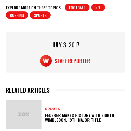
at
c
t
ar
EXPLORE MORE ON THESE TOPICS
FOOTBALL
NFL
RUSHING
SPORTS
s
e
e
A
b
p
o
p
o
JULY 3, 2017
k
STAFF REPORTER
RELATED ARTICLES
SPORTS
FEDERER MAKES HISTORY WITH EIGHTH
WIMBLEDON, 19TH MAJOR TITLE