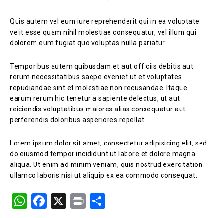
Quis autem vel eum iure reprehenderit qui in ea voluptate
velit esse quam nihil molestiae consequatur, vel illum qui
dolorem eum fugiat quo voluptas nulla pariatur.
Temporibus autem quibusdam et aut officiis debitis aut
rerum necessitatibus saepe eveniet ut et voluptates
repudiandae sint et molestiae non recusandae. Itaque
earum rerum hic tenetur a sapiente delectus, ut aut
reiciendis voluptatibus maiores alias consequatur aut
perferendis doloribus asperiores repellat.
Lorem ipsum dolor sit amet, consectetur adipisicing elit, sed
do eiusmod tempor incididunt ut labore et dolore magna
aliqua. Ut enim ad minim veniam, quis nostrud exercitation
ullamco laboris nisi ut aliquip ex ea commodo consequat.
W
F
X
Pr
S
h
a
in
h