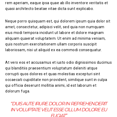
rem aperiam, eaque ipsa quae ab illo inventore veritatis et
quasi architecto beatae vitae dicta sunt explicabo.
Neque porro quisquam est, qui dolorem ipsum quia dolor sit
amet, consectetur, adipisci velit, sed quia non numquam
eius modi tempora incidunt ut labore et dolore magnam
aliquam quaerat voluptatem. Ut enim ad minima veniam,
quis nostrum exercitationem ullam corporis suscipit
laboriosam, nisi ut aliquid ex ea commodi consequatur.
At vero eos et accusamus et iusto odio dignissimos ducimus
qui blanditiis praesentium voluptatum deleniti atque
corrupti quos dolores et quas molestias excepturi sint
occaecati cupiditate non provident, similique sunt in culpa
qui officia deserunt mollitia animi, id est laborum et
dolorum fuga.
“DUIS AUTE IRURE DOLOR IN REPREHENDERIT
IN VOLUPTATE VELIT ESSE CILLUM DOLORE EU
FUGIAT”