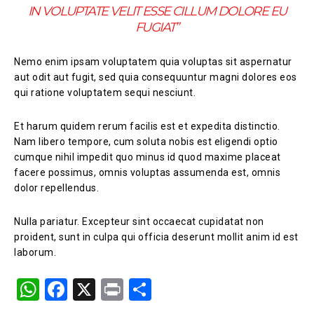
IN VOLUPTATE VELIT ESSE CILLUM DOLORE EU
FUGIAT”
Nemo enim ipsam voluptatem quia voluptas sit aspernatur
aut odit aut fugit, sed quia consequuntur magni dolores eos
qui ratione voluptatem sequi nesciunt.
Et harum quidem rerum facilis est et expedita distinctio.
Nam libero tempore, cum soluta nobis est eligendi optio
cumque nihil impedit quo minus id quod maxime placeat
facere possimus, omnis voluptas assumenda est, omnis
dolor repellendus.
Nulla pariatur. Excepteur sint occaecat cupidatat non
proident, sunt in culpa qui officia deserunt mollit anim id est
laborum.
W
F
X
Pr
S
h
a
in
h