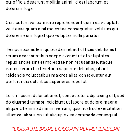
qui officia deserunt mollitia animi, id est laborum et
dolorum fuga.
Quis autem vel eum iure reprehenderit qui in ea voluptate
velit esse quam nihil molestiae consequatur, vel illum qui
dolorem eum fugiat quo voluptas nulla pariatur.
Temporibus autem quibusdam et aut officiis debitis aut
rerum necessitatibus saepe eveniet ut et voluptates
repudiandae sint et molestiae non recusandae. Itaque
earum rerum hic tenetur a sapiente delectus, ut aut
reiciendis voluptatibus maiores alias consequatur aut
perferendis doloribus asperiores repellat.
Lorem ipsum dolor sit amet, consectetur adipisicing elit, sed
do eiusmod tempor incididunt ut labore et dolore magna
aliqua. Ut enim ad minim veniam, quis nostrud exercitation
ullamco laboris nisi ut aliquip ex ea commodo consequat.
“DUIS AUTE IRURE DOLOR IN REPREHENDERIT