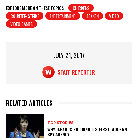
at
c
t
ar
EXPLORE MORE ON THESE TOPICS
CHICKENS
COUNTER-STRIKE
ENTERTAINMENT
TEKKEN
VIDEO
s
e
e
VIDEO GAMES
A
b
p
o
p
o
JULY 21, 2017
k
STAFF REPORTER
RELATED ARTICLES
TOP STORIES
WHY JAPAN IS BUILDING ITS FIRST MODERN
SPY AGENCY