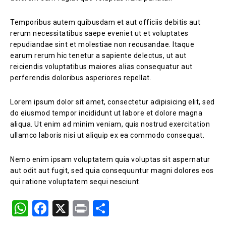
Temporibus autem quibusdam et aut officiis debitis aut
rerum necessitatibus saepe eveniet ut et voluptates
repudiandae sint et molestiae non recusandae. Itaque
earum rerum hic tenetur a sapiente delectus, ut aut
reiciendis voluptatibus maiores alias consequatur aut
perferendis doloribus asperiores repellat.
Lorem ipsum dolor sit amet, consectetur adipisicing elit, sed
do eiusmod tempor incididunt ut labore et dolore magna
aliqua. Ut enim ad minim veniam, quis nostrud exercitation
ullamco laboris nisi ut aliquip ex ea commodo consequat.
Nemo enim ipsam voluptatem quia voluptas sit aspernatur
aut odit aut fugit, sed quia consequuntur magni dolores eos
qui ratione voluptatem sequi nesciunt.
W
F
X
Pr
S
h
a
in
h