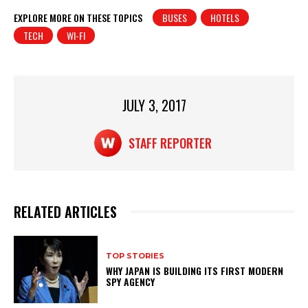
at
c
t
ar
EXPLORE MORE ON THESE TOPICS
BUSES
HOTELS
TECH
WI-FI
s
e
e
A
b
p
o
p
o
JULY 3, 2017
k
STAFF REPORTER
RELATED ARTICLES
TOP STORIES
WHY JAPAN IS BUILDING ITS FIRST MODERN
SPY AGENCY