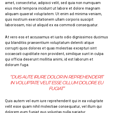
amet, consectetur, adipisci velit, sed quia non numquam
eius modi tempora incidunt ut labore et dolore magnam
aliquam quaerat voluptatem. Ut enim ad minima veniam,
quis nostrum exercitationem ullam corporis suscipit
laboriosam, nisi ut aliquid ex ea commodi consequatur.
At vero eos et accusamus et iusto odio dignissimos ducimus
qui blanditiis praesentium voluptatum deleniti atque
corrupti quos dolores et quas molestias excepturi sint
occaecati cupiditate non provident, similique sunt in culpa
qui officia deserunt mollitia animi, id est laborum et
dolorum fuga.
“DUIS AUTE IRURE DOLOR IN REPREHENDERIT
IN VOLUPTATE VELIT ESSE CILLUM DOLORE EU
FUGIAT”
Quis autem vel eum iure reprehenderit qui in ea voluptate
velit esse quam nihil molestiae consequatur, vel illum qui
dolorem eum fugiat quo voluptas nulla pariatur.