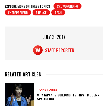
at
c
t
ar
EXPLORE MORE ON THESE TOPICS
CROWDFUNDING
ENTREPRENEUR
FINANCE
TECH
s
e
e
A
b
p
o
p
o
JULY 3, 2017
k
STAFF REPORTER
RELATED ARTICLES
TOP STORIES
WHY JAPAN IS BUILDING ITS FIRST MODERN
SPY AGENCY