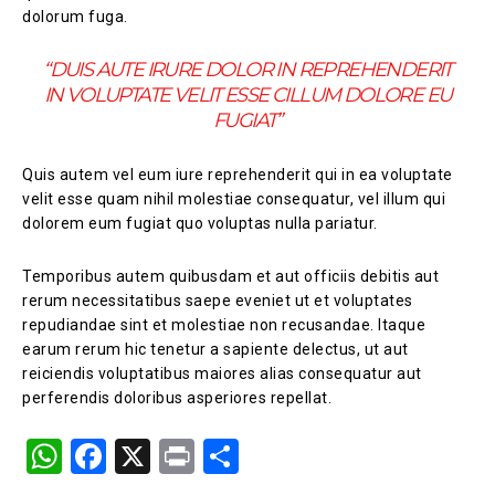
dolorum fuga.
“DUIS AUTE IRURE DOLOR IN REPREHENDERIT
IN VOLUPTATE VELIT ESSE CILLUM DOLORE EU
FUGIAT”
Quis autem vel eum iure reprehenderit qui in ea voluptate
velit esse quam nihil molestiae consequatur, vel illum qui
dolorem eum fugiat quo voluptas nulla pariatur.
Temporibus autem quibusdam et aut officiis debitis aut
rerum necessitatibus saepe eveniet ut et voluptates
repudiandae sint et molestiae non recusandae. Itaque
earum rerum hic tenetur a sapiente delectus, ut aut
reiciendis voluptatibus maiores alias consequatur aut
perferendis doloribus asperiores repellat.
W
F
X
Pr
S
h
a
in
h