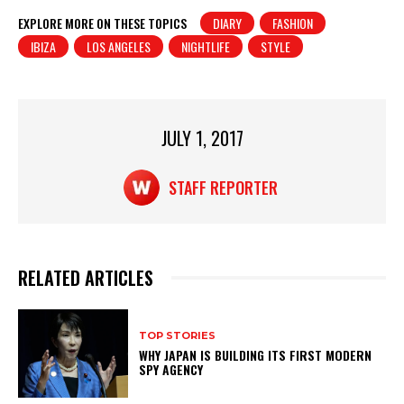
at
c
t
ar
EXPLORE MORE ON THESE TOPICS
DIARY
FASHION
IBIZA
LOS ANGELES
NIGHTLIFE
STYLE
s
e
e
A
b
p
o
p
o
JULY 1, 2017
k
STAFF REPORTER
RELATED ARTICLES
TOP STORIES
WHY JAPAN IS BUILDING ITS FIRST MODERN
SPY AGENCY