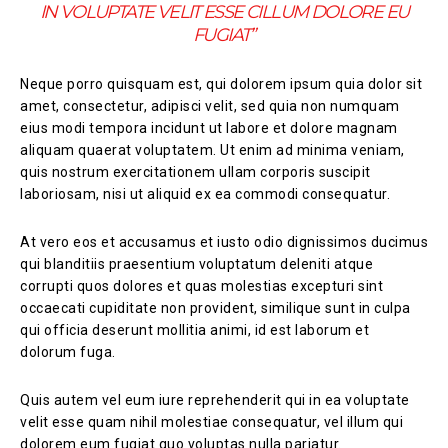
IN VOLUPTATE VELIT ESSE CILLUM DOLORE EU
FUGIAT”
Neque porro quisquam est, qui dolorem ipsum quia dolor sit
amet, consectetur, adipisci velit, sed quia non numquam
eius modi tempora incidunt ut labore et dolore magnam
aliquam quaerat voluptatem. Ut enim ad minima veniam,
quis nostrum exercitationem ullam corporis suscipit
laboriosam, nisi ut aliquid ex ea commodi consequatur.
At vero eos et accusamus et iusto odio dignissimos ducimus
qui blanditiis praesentium voluptatum deleniti atque
corrupti quos dolores et quas molestias excepturi sint
occaecati cupiditate non provident, similique sunt in culpa
qui officia deserunt mollitia animi, id est laborum et
dolorum fuga.
Quis autem vel eum iure reprehenderit qui in ea voluptate
velit esse quam nihil molestiae consequatur, vel illum qui
dolorem eum fugiat quo voluptas nulla pariatur.