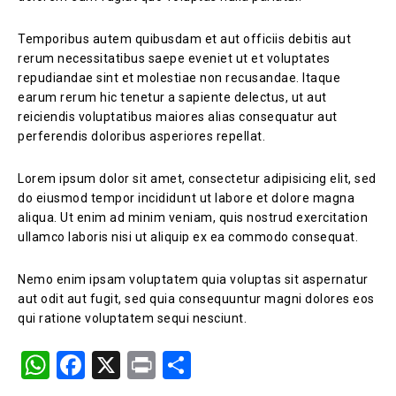
Temporibus autem quibusdam et aut officiis debitis aut
rerum necessitatibus saepe eveniet ut et voluptates
repudiandae sint et molestiae non recusandae. Itaque
earum rerum hic tenetur a sapiente delectus, ut aut
reiciendis voluptatibus maiores alias consequatur aut
perferendis doloribus asperiores repellat.
Lorem ipsum dolor sit amet, consectetur adipisicing elit, sed
do eiusmod tempor incididunt ut labore et dolore magna
aliqua. Ut enim ad minim veniam, quis nostrud exercitation
ullamco laboris nisi ut aliquip ex ea commodo consequat.
Nemo enim ipsam voluptatem quia voluptas sit aspernatur
aut odit aut fugit, sed quia consequuntur magni dolores eos
qui ratione voluptatem sequi nesciunt.
W
F
X
Pr
S
h
a
in
h